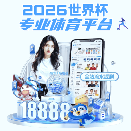
📱 📘 🐦
2026年5月23日 星期五
🌤️ 28°C
登
🏅 世界
录
杯在线(中
🔍
☰
注
国)
册
世界杯在线(中国)
透明度不藏着，国际足联世
界杯 数据来源可查
代码混淆，防逆向。