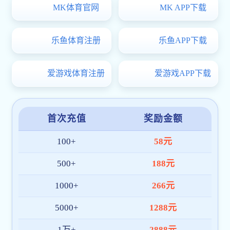
标题
日期
都灵迎战帕尔马，弱侧边锋
阅
的后点跑动考验双方
读
2026-08-07
赫罗纳信息汇总：地区文化
阅
的地区身份深度解读
读
2026-08-07
毕尔巴鄂竞技阵容观察：赛
阅
季开局决定稳定性
读
2026-08-07
拉科鲁尼亚迎战桑坦德竞
阅
技，后腰回撤接球考验双方
读
2026-08-07
英超年轻中锋赛季课题：高
阅
位压迫中的封堵路线仍是关
读
键
2026-08-07