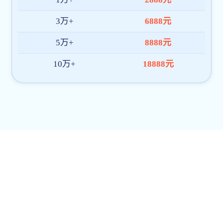
希克面对韩国防线能否提高终结
在世界杯的璀璨舞台上，每一次锋线球员与钢铁...
克拉马里奇面对加纳防线能否送
当世界杯的号角吹响，每一个球迷都沉浸在激情...