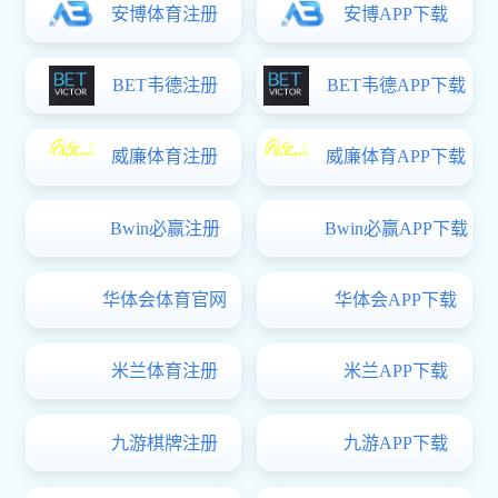
当世界杯的烽火在绿茵场上燃起，每一位球迷的...
弗拉霍维奇凌空抽射塞内加尔悬
世界杯的舞台上，永远不缺戏剧性的转折。当比...