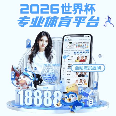
📱 📘 🐦
2026年5月23日 星期五
🌤️ 28°C
登
🏅 世界
录
杯在线(中
🔍
☰
注
国)
册
葡萄牙vs哥伦比亚2026世界杯淘
2026年美加墨世界杯的硝烟尚未燃起，但一场足...