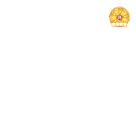
聚焦马赛欧冠关键战高位压迫强度或将
决
在欧冠这片汇聚全球最顶尖战术智慧的竞技
场上，马赛即将迎来一场决...
2026-07-22